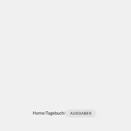
Home
/
Tagebuch
/
AUSGABE
6
Solution
ist
auch
kei